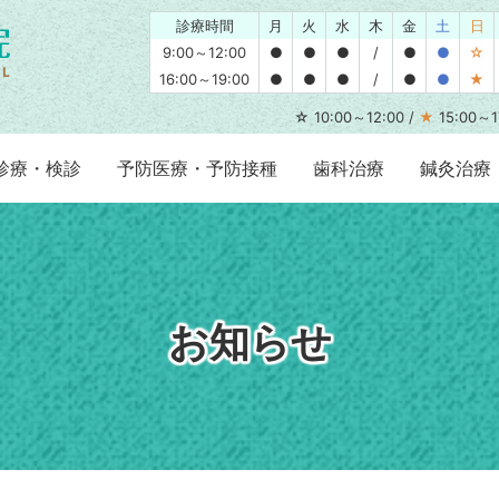
診療時間
月
火
水
木
金
土
日
9:00～12:00
●
●
●
/
●
●
☆
16:00～19:00
●
●
●
/
●
●
★
☆ 10:00～12:00 /
★
15:00～1
診療・検診
予防医療・予防接種
歯科治療
鍼灸治療
お知らせ